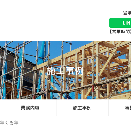
施工事例
業務内容
施工事例
事
年くる年