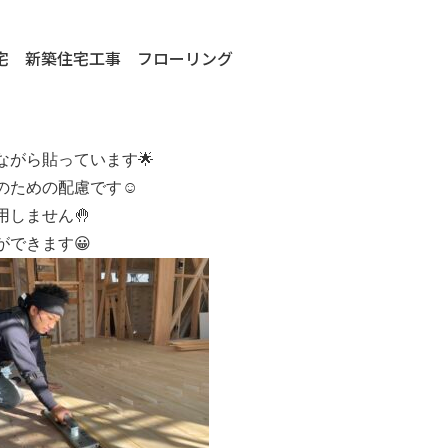
添加住宅 新築住宅工事 フローリング
がら貼っています🌟
ための配慮です☺️
しません🤚
できます😀